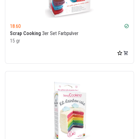
18.60
check_circle
Scrap Cooking
3er Set Farbpulver
15 gr