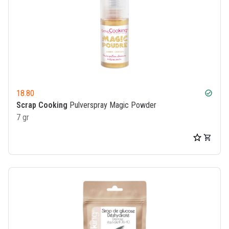
18.80
check_circle
Scrap Cooking
Pulverspray Magic Powder
7 gr