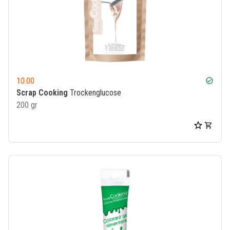
10.00
check_circle
Scrap Cooking
Trockenglucose
200 gr