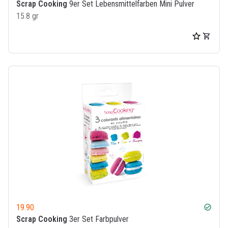
Scrap Cooking
9er Set Lebensmittelfarben Mini Pulver
15.8 gr
19.90
check_circle
Scrap Cooking
3er Set Farbpulver