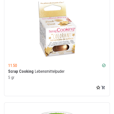
11.50
check_circle
Scrap Cooking
Lebensmittelpuder
5 gr