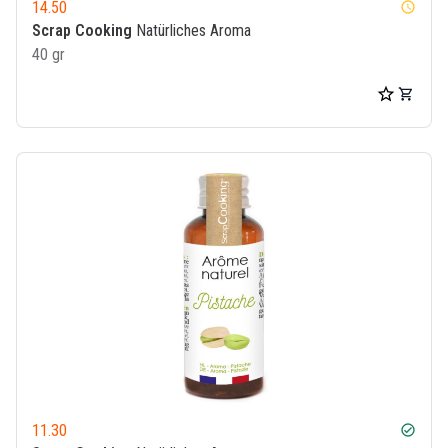
14.50
watch_later
Scrap Cooking
Natürliches Aroma
40 gr
11.30
check_circle