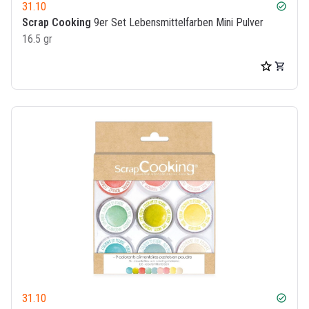
31.10
check_circle
Scrap Cooking
9er Set Lebensmittelfarben Mini Pulver
16.5 gr
31.10
check_circle