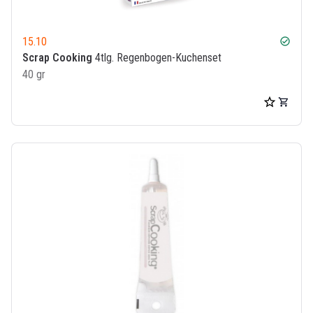
15.10
check_circle
Scrap Cooking
4tlg. Regenbogen-Kuchenset
40 gr