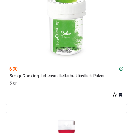
6.90
check_circle
Scrap Cooking
Lebensmittelfarbe künstlich Pulver
5 gr