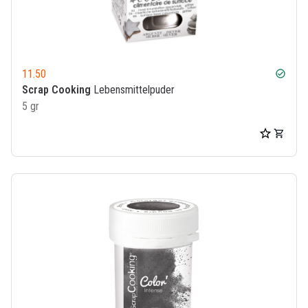
11.50
check_circle
Scrap Cooking
Lebensmittelpuder
5 gr