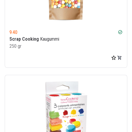
9.40
check_circle
Scrap Cooking
Kaugummi
250 gr