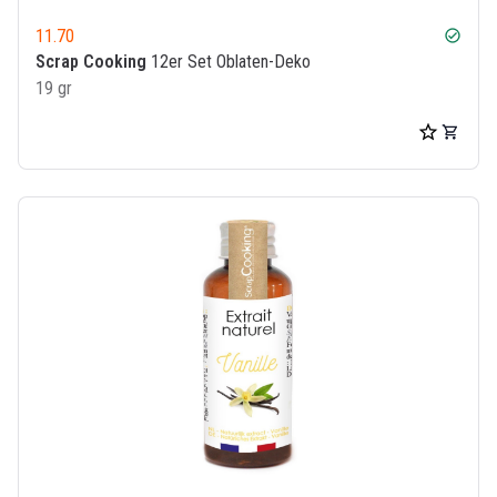
11.70
check_circle
Scrap Cooking
12er Set Oblaten-Deko
19 gr