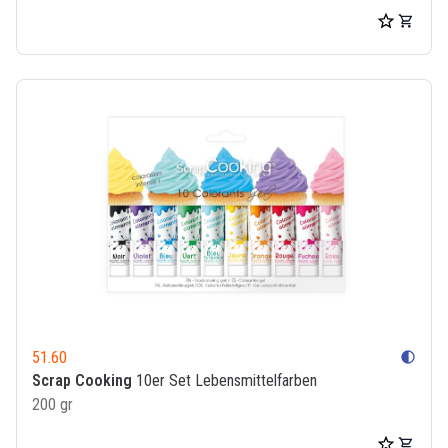
51.60
contrast
Scrap Cooking
10er Set Lebensmittelfarben
200 gr