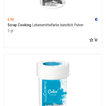
6.90
contrast
Scrap Cooking
Lebensmittelfarbe künstlich Pulver
5 gr