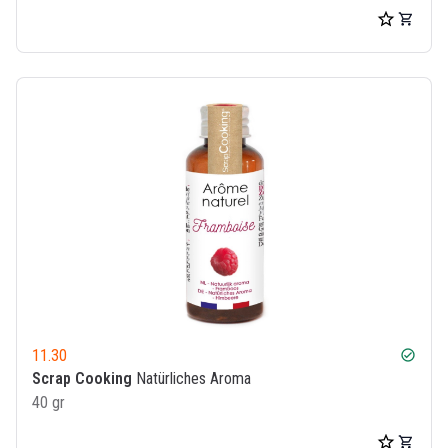
11.30
check_circle
Scrap Cooking
Natürliches Aroma
40 gr