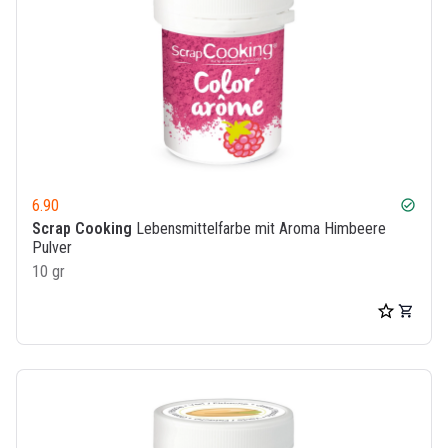
6.90
check_circle
Scrap Cooking
Lebensmittelfarbe mit Aroma Himbeere
Pulver
10 gr