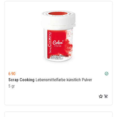
6.90
check_circle
Scrap Cooking
Lebensmittelfarbe künstlich Pulver
5 gr