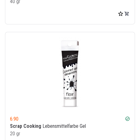
40 gr
6.90
check_circle
Scrap Cooking
Lebensmittelfarbe Gel
20 gr