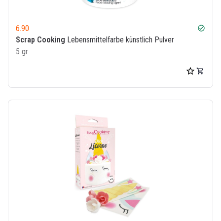
6.90
check_circle
Scrap Cooking
Lebensmittelfarbe künstlich Pulver
5 gr