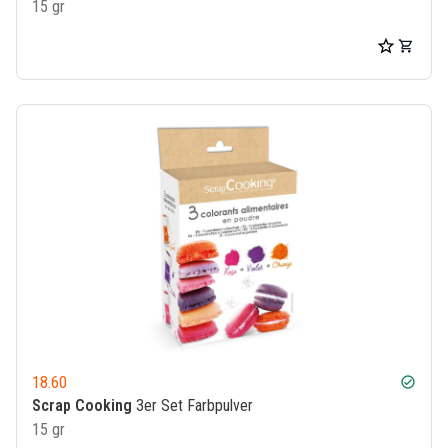
15 gr
18.60
check_circle
Scrap Cooking
3er Set Farbpulver
15 gr