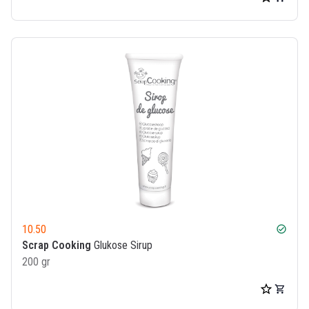
10.50
check_circle
Scrap Cooking
Glukose Sirup
200 gr