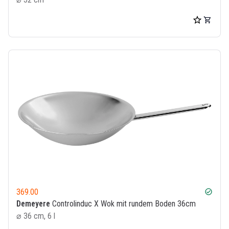
369.00
check_circle
Demeyere
Controlinduc X Wok mit rundem Boden 36cm
⌀ 36 cm, 6 l