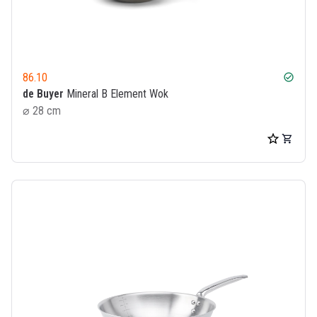
86.10
check_circle
de Buyer
Mineral B Element Wok
⌀ 28 cm