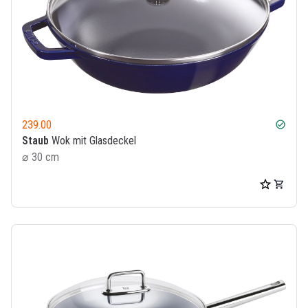
239.00
check_circle
Staub
Wok mit Glasdeckel
⌀ 30 cm