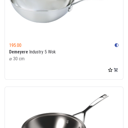
195.00
contrast
Demeyere
Industry 5 Wok
⌀ 30 cm