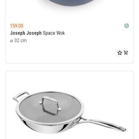
159.00
check_circle
Joseph Joseph
Space Wok
⌀ 32 cm