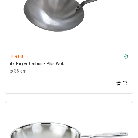
109.00
check_circle
de Buyer
Carbone Plus Wok
⌀ 35 cm