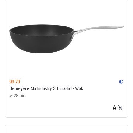
99.70
contrast
Demeyere
Alu Industry 3 Duraslide Wok
⌀ 28 cm