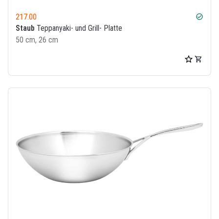
217.00
check_circle
Staub
Teppanyaki- und Grill- Platte
50 cm, 26 cm