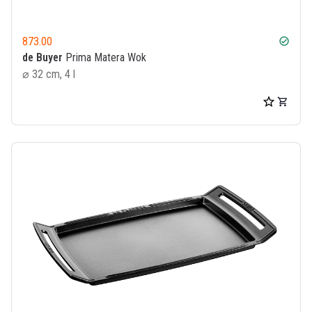
873.00
check_circle
de Buyer
Prima Matera Wok
⌀ 32 cm, 4 l