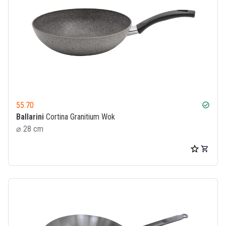
55.70
check_circle
Ballarini
Cortina Granitium Wok
⌀ 28 cm