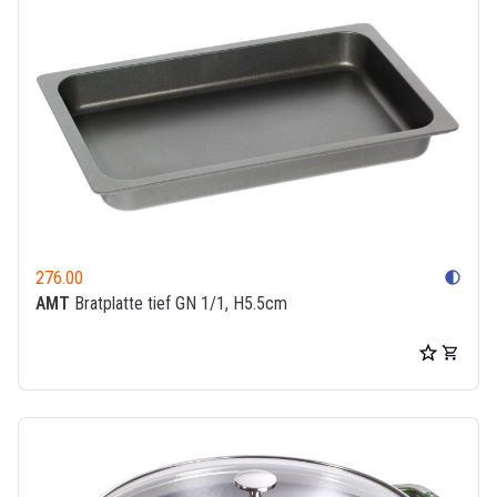
276.00
contrast
AMT
Bratplatte tief GN 1/1, H5.5cm