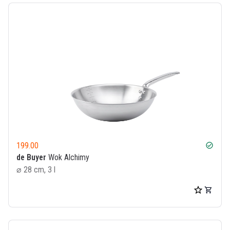
199.00
check_circle
de Buyer
Wok Alchimy
⌀ 28 cm, 3 l