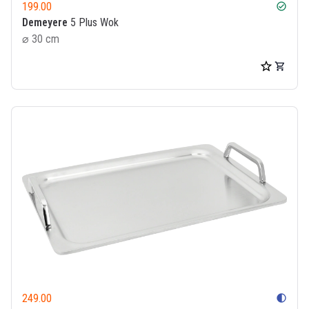
199.00
check_circle
Demeyere
5 Plus Wok
⌀ 30 cm
249.00
contrast