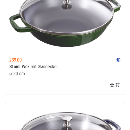
239.00
contrast
Staub
Wok mit Glasdeckel
⌀ 30 cm