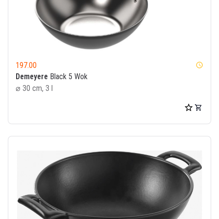
197.00
watch_later
Demeyere
Black 5 Wok
⌀ 30 cm, 3 l