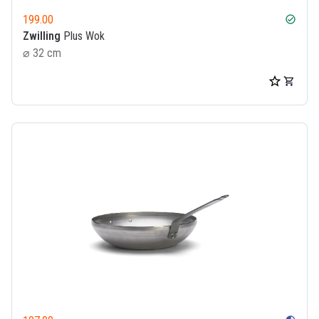
199.00
check_circle
Zwilling
Plus Wok
⌀ 32 cm