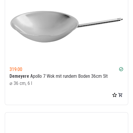
319.00
check_circle
Demeyere
Apollo 7 Wok mit rundem Boden 36cm 5lt
⌀ 36 cm, 6 l