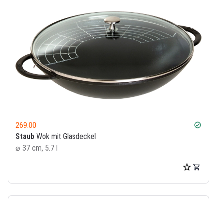
269.00
check_circle
Staub
Wok mit Glasdeckel
⌀ 37 cm, 5.7 l