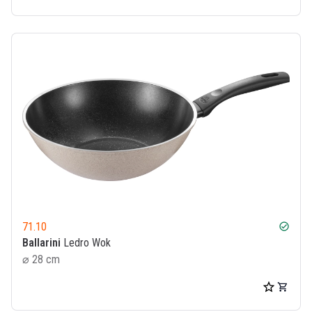
71.10
check_circle
Ballarini
Ledro Wok
⌀ 28 cm