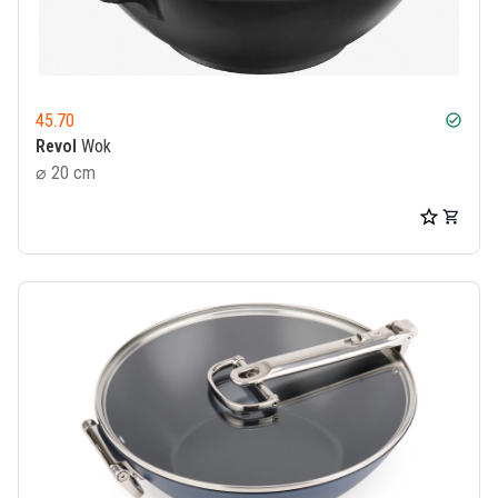
45.70
check_circle
Revol
Wok
⌀ 20 cm