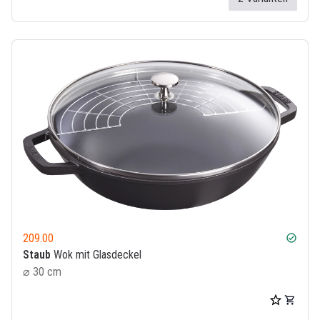
209.00
check_circle
Staub
Wok mit Glasdeckel
⌀ 30 cm