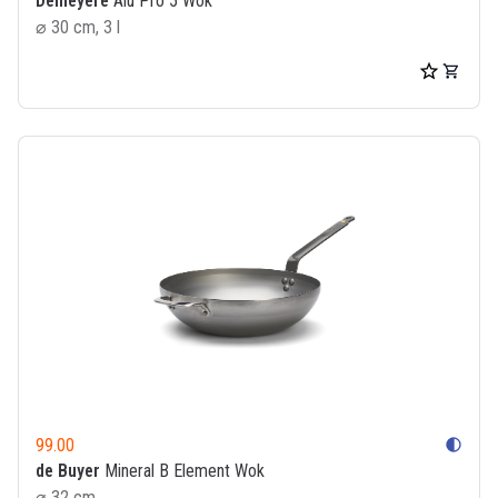
Demeyere
Alu Pro 5 Wok
⌀ 30 cm, 3 l
99.00
contrast
de Buyer
Mineral B Element Wok
⌀ 32 cm