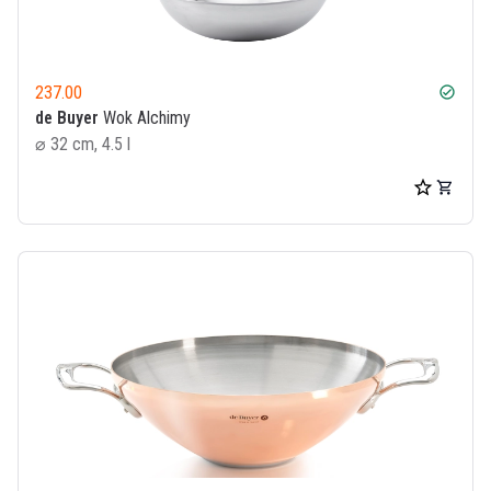
237.00
check_circle
de Buyer
Wok Alchimy
⌀ 32 cm, 4.5 l