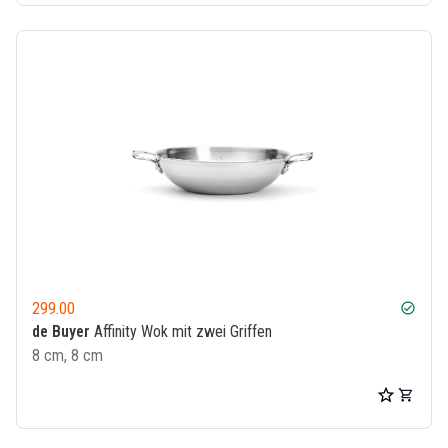
299.00
check_circle
de Buyer
Affinity Wok mit zwei Griffen
8 cm, 8 cm