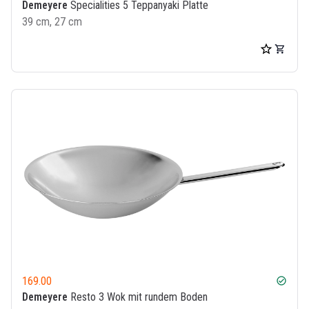
Demeyere
Specialities 5 Teppanyaki Platte
39 cm, 27 cm
169.00
check_circle
Demeyere
Resto 3 Wok mit rundem Boden