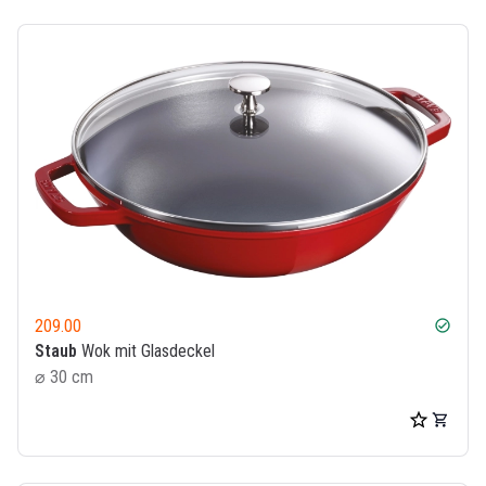
209.00
check_circle
Staub
Wok mit Glasdeckel
⌀ 30 cm