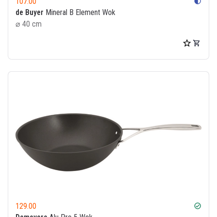
107.00
contrast
de Buyer
Mineral B Element Wok
⌀ 40 cm
129.00
check_circle