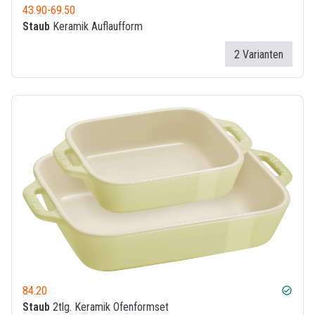
43.90
-
69.50
Staub
Keramik Auflaufform
2 Varianten
84.20
check_circle
Staub
2tlg. Keramik Ofenformset