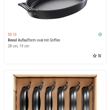
50.10
check_circle
Revol
Auflaufform oval mit Griffen
28 cm, 19 cm