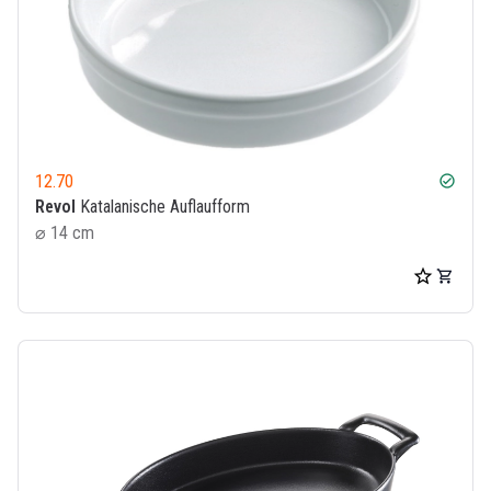
12.70
check_circle
Revol
Katalanische Auflaufform
⌀ 14 cm