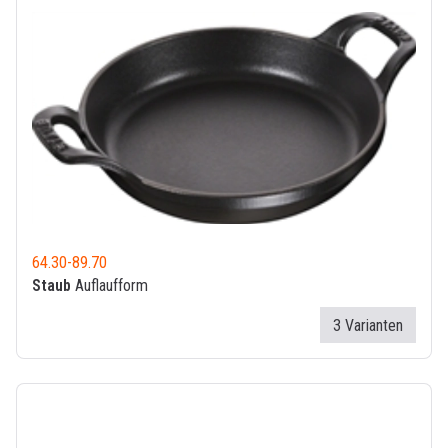
64.30
-
89.70
Staub
Auflaufform
3 Varianten