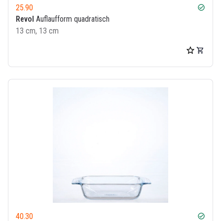
25.90
check_circle
Revol
Auflaufform quadratisch
13 cm, 13 cm
40.30
check_circle