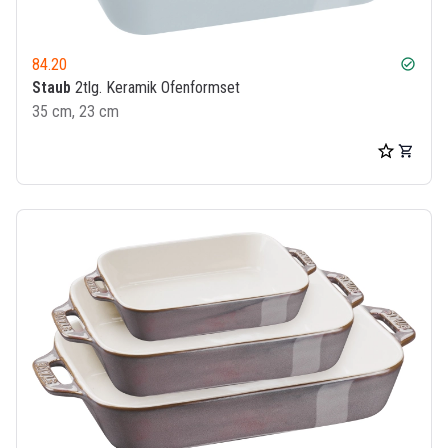
84.20
check_circle
Staub
2tlg. Keramik Ofenformset
35 cm, 23 cm