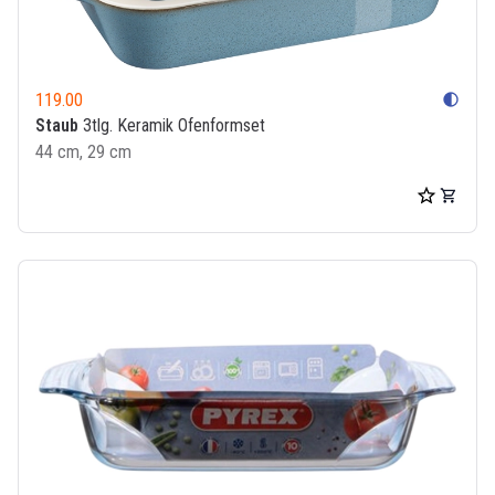
119.00
contrast
Staub
3tlg. Keramik Ofenformset
44 cm, 29 cm