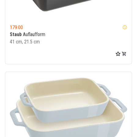
179.00
watch_later
Staub
Auflaufform
41 cm, 21.5 cm