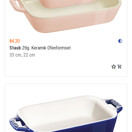
84.20
contrast
Staub
2tlg. Keramik Ofenformset
33 cm, 22 cm