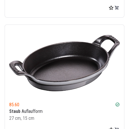
85.60
check_circle
Staub
Auflaufform
27 cm, 15 cm