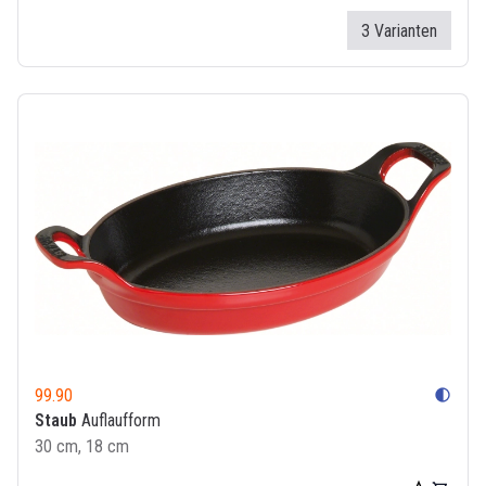
3 Varianten
99.90
contrast
Staub
Auflaufform
30 cm, 18 cm