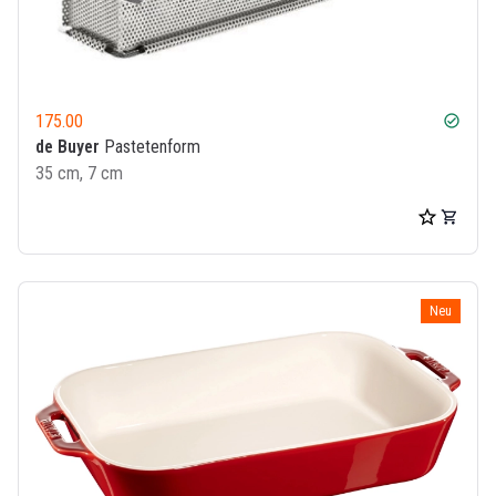
175.00
check_circle
de Buyer
Pastetenform
35 cm, 7 cm
Neu