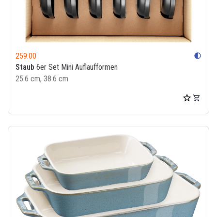
259.00
contrast
Staub
6er Set Mini Auflaufformen
25.6 cm, 38.6 cm