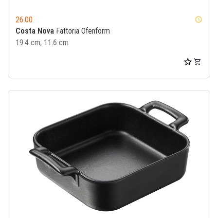
26.00
watch_later
Costa Nova
Fattoria Ofenform
19.4 cm, 11.6 cm