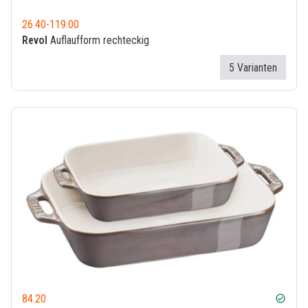
26.40
-
119.00
Revol
Auflaufform rechteckig
5 Varianten
84.20
check_circle