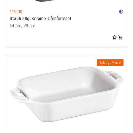
119.00
contrast
Staub
3tlg. Keramik Ofenformset
44 cm, 29 cm
Solange Vorrat