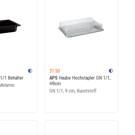
31.50
contrast
contrast
1/1 Behälter
APS
Haube Hochstapler GN 1/1,
H9cm
Melamin
GN 1/1, 9 cm, Kunststoff