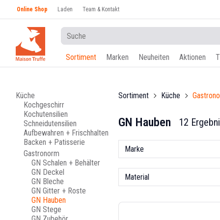
Online Shop
Laden
Team & Kontakt
Sortiment
Marken
Neuheiten
Aktionen
T
Küche
Sortiment
Küche
Gastron
Kochgeschirr
Kochutensilien
GN Hauben
12 Ergebn
Schneidutensilien
Aufbewahren + Frischhalten
Backen + Patisserie
Marke
Gastronorm
GN Schalen + Behälter
GN Deckel
Material
GN Bleche
GN Gitter + Roste
GN Hauben
GN Stege
GN Zubehör