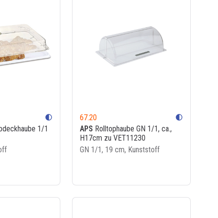
67.20
contrast
contrast
deckhaube 1/1
APS
Rolltophaube GN 1/1, ca.,
H17cm zu VET11230
off
GN 1/1, 19 cm, Kunststoff