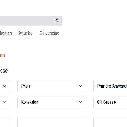
hemen
Ratgeber
Gutscheine
orm
isse
Preis
Primäre Anwend
Kollektion
GN Grösse