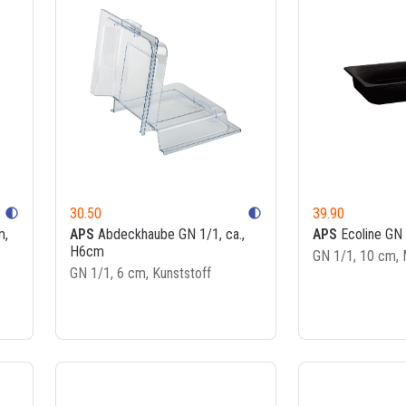
30.50
39.90
contrast
contrast
m,
APS
Abdeckhaube GN 1/1, ca.,
APS
Ecoline GN 
H6cm
GN 1/1, 10 cm, 
GN 1/1, 6 cm, Kunststoff