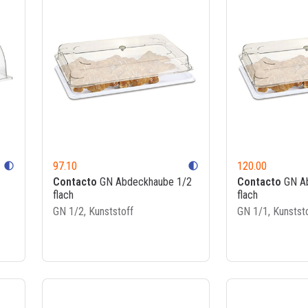
97.10
120.00
contrast
contrast
Contacto
GN Abdeckhaube 1/2
Contacto
GN Ab
flach
flach
GN 1/2, Kunststoff
GN 1/1, Kunstst