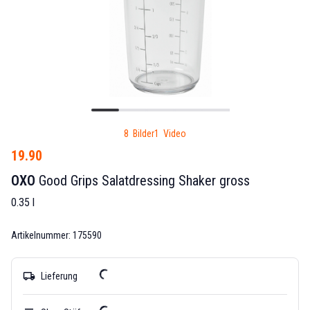
8 Bilder
1 Video
19.90
OXO
Good Grips Salatdressing Shaker gross
0.35 l
Artikelnummer: 175590
local_shipping
Lieferung